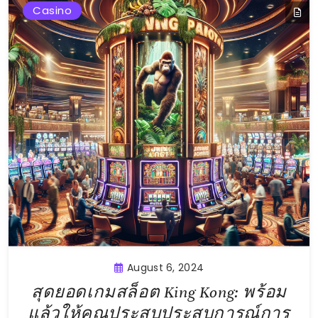
Casino
August 6, 2024
สุดยอดเกมสล็อต King Kong: พร้อม
แล้วให้คุณประสบประสบการณ์การ