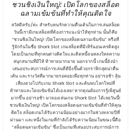
ชวนชิงเงินใหญ่! เปิดโลกของสล็อต
ฉลามเข้มข้นที่ทำให้คุณติดใจ
สวัสดีครับ/ค่ะ สำหรับคนรักความตื่นเต้นในการเล่นสล็อต
วันนี้เรามีเกมสล็อตที่ต้องการแนะนำให้ทุกท่าน นั้นก็คือ
“ชวนชิงเงินใหญ่! เปิดโลกของสล็อตฉลามเข้มข้น” หรือที่
รู้จักกันในชื่อ Shark Slot เกมสล็อตที่มีเทิร์นอนเครดิตสูง
โดยเป็นเกมที่ทุกคนต่างติดใจและติดหนี้จนหลงใหลความ
สนุกสนานที่มีให้ ท้าทายมากมาย นอกจากนี้ เกมนี้ยังนำ
เสนอประสบการณ์การเล่นที่ดียิ่งขึ้นด้วยกราฟิกสุดน่าตื่น
เต้น และรางวัลที่มากมายรอคอยเพื่อทุกท่าน อย่ารอช้า ลุ้น
เสี่ยงดวงไปกับเกม Shark Slot และค้นพบโลกใหม่ที่
ท้าทายและโดยเข้มข้นได้เองเลย! หากคุณต้องการรู้เพิ่ศูนย์
มากขึ้น อย่ารอช้า มาลองเล่นเกม Shark Slot ได้เลยวันนี้!
ชวนชิงเงินใหญ่! เปิดโลกของสล็อตฉลามเข้มข้นที่ทำให้คุณ
ติดใจ สล็อตเกมได้รับความนิยมอย่างมากในช่วงหลายปีที่
ผ่านมา และหนึ่งในเกมที่กำลังได้รับความนิยมในขณะนี้คือ
“สล็อตฉลามเข้มข้น” ซึ่งเป็นเกมที่เสนอประสบการณ์การ