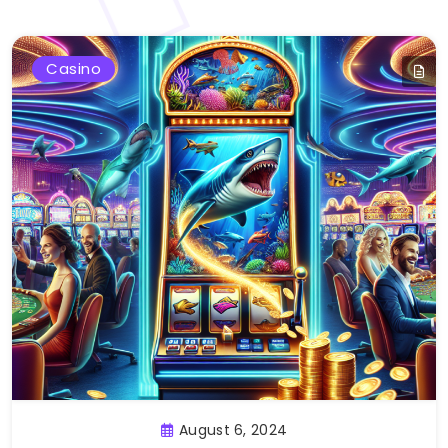
Casino
August 6, 2024