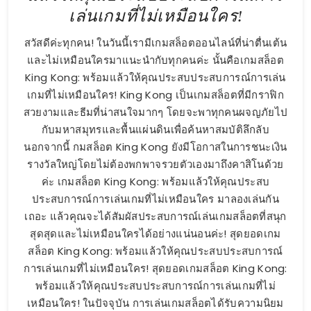
เล่นเกมที่ไม่เหมือนใคร!
สวัสดีค่ะทุกคน! ในวันนี้เรามีเกมสล็อตออนไลน์ที่น่าตื่นเต้น
และไม่เหมือนใครมาแนะนำกับทุกคนค่ะ นั้นคือเกมสล็อต
King Kong: พร้อมแล้วให้คุณประสบประสบการณ์การเล่น
เกมที่ไม่เหมือนใคร! King Kong เป็นเกมสล็อตที่มีกราฟิก
สวยงามและธีมที่น่าสนใจมากๆ โดยจะพาทุกคนผจญภัยไป
กับมหาสมุทรและพื้นแผ่นดินเพื่อค้นหาสมบัติลึกลับ
นอกจากนี้ กมสล็อต King Kong ยังมีโอกาสในการชนะเงิน
รางวัลใหญ่โดยไม่ต้องพกพาจรวยตัวเองมาถึงคาสิโนด้วย
ค่ะ เกมสล็อต King Kong: พร้อมแล้วให้คุณประสบ
ประสบการณ์การเล่นเกมที่ไม่เหมือนใคร มาลองเล่นกัน
เถอะ แล้วคุณจะได้สัมผัสประสบการณ์เล่นเกมสล็อตที่สนุก
สุดสุดและไม่เหมือนใครได้อย่างแน่นอนค่ะ! สุดยอดเกม
สล็อต King Kong: พร้อมแล้วให้คุณประสบประสบการณ์
การเล่นเกมที่ไม่เหมือนใคร! สุดยอดเกมสล็อต King Kong:
พร้อมแล้วให้คุณประสบประสบการณ์การเล่นเกมที่ไม่
เหมือนใคร! ในปัจจุบัน การเล่นเกมสล็อตได้รับความนิยม