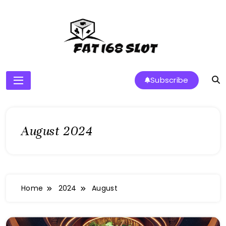
Skip
to
content
Fat 168 Slot - Your Ultimate Online
Subscribe
Casino Destination
August 2024
Home
2024
August