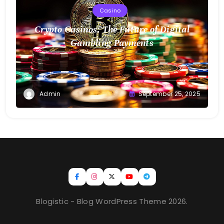
Casino
Crypto Casinos: The Future of Digital
Gambling Payments
Admin
September 25, 2025
Blogistic - Blog WordPress Theme 2026.